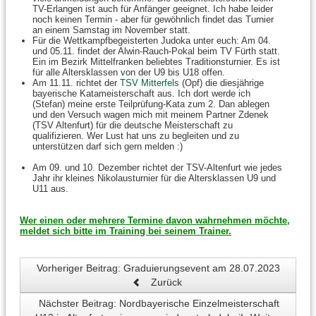
TV-Erlangen ist auch für Anfänger geeignet. Ich habe leider
noch keinen Termin - aber für gewöhnlich findet das Turnier
an einem Samstag im November statt.
Für die Wettkampfbegeisterten Judoka unter euch: Am 04.
und 05.11. findet der Alwin-Rauch-Pokal beim TV Fürth statt.
Ein im Bezirk Mittelfranken beliebtes Traditionsturnier. Es ist
für alle Altersklassen von der U9 bis U18 offen.
Am 11.11. richtet der
TSV Mitterfels
(Opf) die diesjährige
bayerische Katameisterschaft aus. Ich dort werde ich
(Stefan) meine erste Teilprüfung-Kata zum 2. Dan ablegen
und den Versuch wagen mich mit meinem Partner Zdenek
(TSV Altenfurt) für die deutsche Meisterschaft zu
qualifizieren. Wer Lust hat uns zu begleiten und zu
unterstützen darf sich gern melden :)
Am 09. und 10. Dezember richtet der TSV-Altenfurt wie jedes
Jahr ihr kleines Nikolausturnier für die Altersklassen U9 und
U11 aus.
Wer einen oder mehrere Termine davon wahrnehmen möchte,
meldet sich bitte im Training bei seinem Trainer.
Vorheriger Beitrag: Graduierungsevent am 28.07.2023
Zurück
Nächster Beitrag: Nordbayerische Einzelmeisterschaft