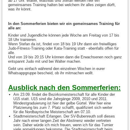
ab 17 Uhr. Walter, Matthias und Stefan werden hier ein
gemeinsames Training halten bei welchem ihr alles zeigen dürft,
was ihr könnt.
In den Sommerferien bieten wir ein gemeinsames Training für
alle an:
Kinder und Jugendliche können jede Woche am Freitag von 17 bis
18 Uhr trainieren.
Wenn Stefan da ist, findet von 18 bis 19 Uhr dann ein freiwilliges
Judo-Fitness-Training oder Kata-Training statt - ebenfalls offen für
alle.
Und von 19 bis 20:15 Uhr können dann die Erwachsenen noch ganz
entspannt Judo mit und bei Walter machen.
Gebt uns einfach während den einzelnen Wochen in eurer
Whatsappgruppe bescheid, ob ihr mitmachen wollt.
Ausblick nach den Sommerferien:
Am 23.09. findet die Bezirksmeisterschaft für alle Kinder der
U15 statt. U15 sind die Jahrgänge 2009, 2010 und 2011.
Mindestgraduierung ist hier der gelbe Gürtel. Wer hier eine
Platzierung bis zum 7. Platz schafft, qualifiziert sich weiter
für die Nordbayrische Meisterschaft am 07.10.
Stadtmeisterschaft Erlangen. Der SV-Bubenreuth soll dieses
Jahr nach einer langen Zeit der Abstinenz wieder vertreten
sein. Daher würde ich mich freuen, wenn ich für das Turnier
viele anmeldungen bekomme. Die Stadtmeisterschaft beim