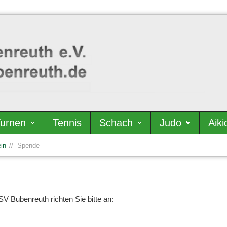
urnen
Tennis
Schach
Judo
Aiki
in
Spende
SV Bubenreuth richten Sie bitte an: